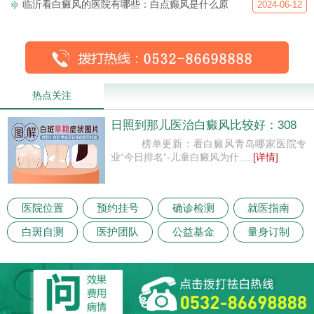
临沂看白癜风的医院有哪些：白点癫风是什么原
2024-06-12
热点关注
日照到那儿医治白癜风比较好：308
榜单更新：看白癜风青岛哪家医院专
业“今日排名”-儿童白癜风为什.....
[详情]
医院位置
预约挂号
确诊检测
就医指南
白斑自测
医护团队
公益基金
量身订制